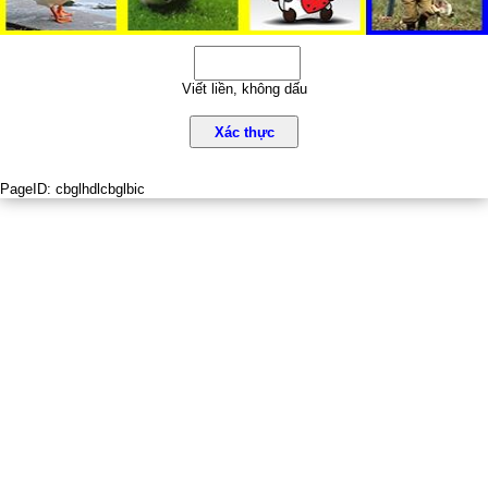
Viết liền, không dấu
Xác thực
PageID:
cbglhdlcbglbic