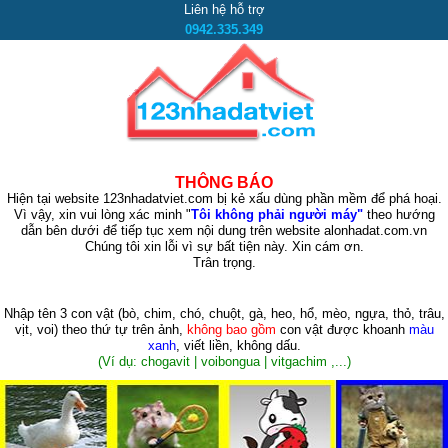
Liên hệ hỗ trợ
0942.335.349
THÔNG BÁO
Hiện tại website 123nhadatviet.com bị kẻ xấu dùng phần mềm để phá hoại.
Vì vậy, xin vui lòng xác minh "
Tôi không phải người máy"
theo hướng
dẫn bên dưới để tiếp tục xem nội dung trên website alonhadat.com.vn
Chúng tôi xin lỗi vì sự bất tiện này. Xin cám ơn.
Trân trọng.
Nhập tên 3 con vật
(bò, chim, chó, chuột, gà, heo, hổ, mèo, ngựa, thỏ, trâu,
vịt, voi)
theo thứ tự trên ảnh,
không bao gồm
con vật được khoanh
màu
xanh
, viết liền, không dấu.
(Ví dụ: chogavit | voibongua | vitgachim ,...)