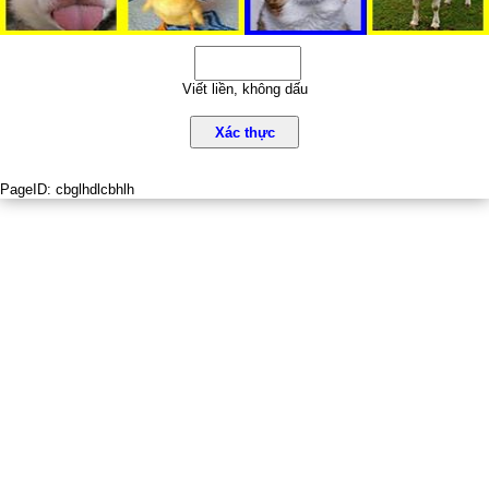
Viết liền, không dấu
Xác thực
PageID:
cbglhdlcbhlh