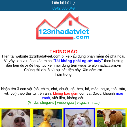
Liên hệ hỗ trợ
0942.335.349
THÔNG BÁO
Hiện tại website 123nhadatviet.com bị kẻ xấu dùng phần mềm để phá hoại.
Vì vậy, xin vui lòng xác minh "
Tôi không phải người máy"
theo hướng
dẫn bên dưới để tiếp tục xem nội dung trên website alonhadat.com.vn
Chúng tôi xin lỗi vì sự bất tiện này. Xin cám ơn.
Trân trọng.
Nhập tên 3 con vật
(bò, chim, chó, chuột, gà, heo, hổ, mèo, ngựa, thỏ, trâu,
vịt, voi)
theo thứ tự trên ảnh,
không bao gồm
con vật được khoanh
màu
xanh
, viết liền, không dấu.
(Ví dụ: chogavit | voibongua | vitgachim ,...)