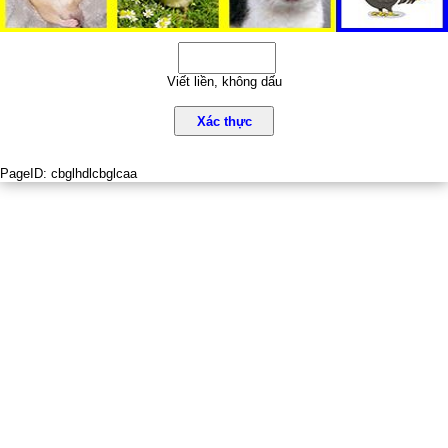
Viết liền, không dấu
Xác thực
PageID:
cbglhdlcbglcaa