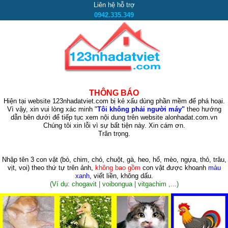
Liên hệ hỗ trợ
0942.335.349
THÔNG BÁO
Hiện tại website 123nhadatviet.com bị kẻ xấu dùng phần mềm để phá hoại.
Vì vậy, xin vui lòng xác minh "
Tôi không phải người máy"
theo hướng
dẫn bên dưới để tiếp tục xem nội dung trên website alonhadat.com.vn
Chúng tôi xin lỗi vì sự bất tiện này. Xin cám ơn.
Trân trọng.
Nhập tên 3 con vật
(bò, chim, chó, chuột, gà, heo, hổ, mèo, ngựa, thỏ, trâu,
vịt, voi)
theo thứ tự trên ảnh,
không bao gồm
con vật được khoanh
màu
xanh
, viết liền, không dấu.
(Ví dụ: chogavit | voibongua | vitgachim ,...)