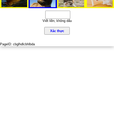
Viết liền, không dấu
Xác thực
PageID:
cbglhdlcbhlbda