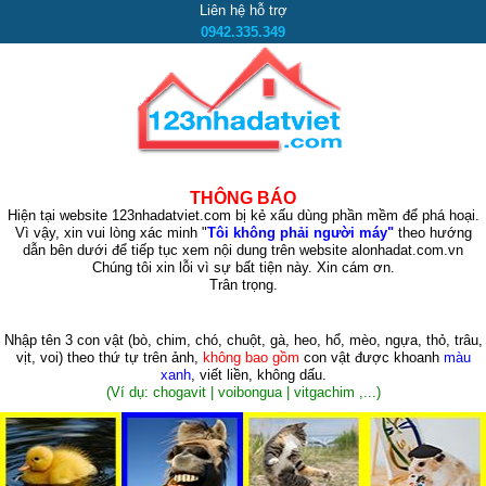
Liên hệ hỗ trợ
0942.335.349
THÔNG BÁO
Hiện tại website 123nhadatviet.com bị kẻ xấu dùng phần mềm để phá hoại.
Vì vậy, xin vui lòng xác minh "
Tôi không phải người máy"
theo hướng
dẫn bên dưới để tiếp tục xem nội dung trên website alonhadat.com.vn
Chúng tôi xin lỗi vì sự bất tiện này. Xin cám ơn.
Trân trọng.
Nhập tên 3 con vật
(bò, chim, chó, chuột, gà, heo, hổ, mèo, ngựa, thỏ, trâu,
vịt, voi)
theo thứ tự trên ảnh,
không bao gồm
con vật được khoanh
màu
xanh
, viết liền, không dấu.
(Ví dụ: chogavit | voibongua | vitgachim ,...)