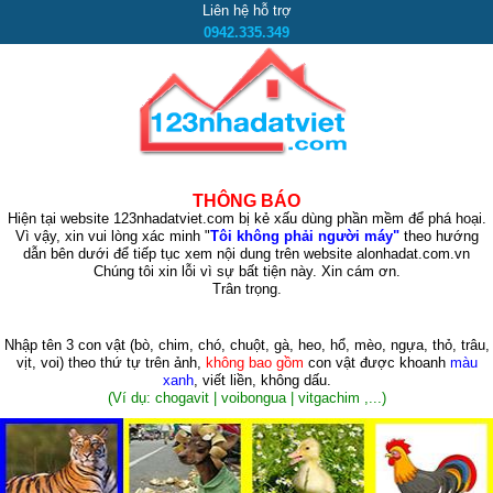
Liên hệ hỗ trợ
0942.335.349
THÔNG BÁO
Hiện tại website 123nhadatviet.com bị kẻ xấu dùng phần mềm để phá hoại.
Vì vậy, xin vui lòng xác minh "
Tôi không phải người máy"
theo hướng
dẫn bên dưới để tiếp tục xem nội dung trên website alonhadat.com.vn
Chúng tôi xin lỗi vì sự bất tiện này. Xin cám ơn.
Trân trọng.
Nhập tên 3 con vật
(bò, chim, chó, chuột, gà, heo, hổ, mèo, ngựa, thỏ, trâu,
vịt, voi)
theo thứ tự trên ảnh,
không bao gồm
con vật được khoanh
màu
xanh
, viết liền, không dấu.
(Ví dụ: chogavit | voibongua | vitgachim ,...)