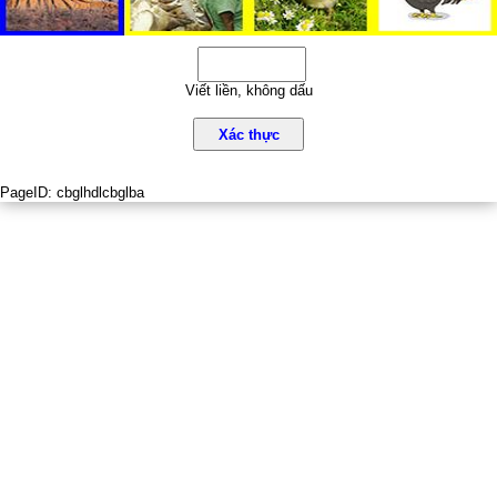
Viết liền, không dấu
Xác thực
PageID:
cbglhdlcbglba