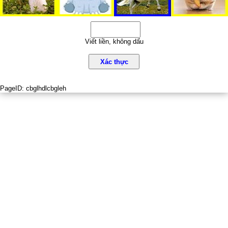
Viết liền, không dấu
Xác thực
PageID:
cbglhdlcbgleh