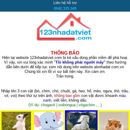
Liên hệ hỗ trợ
0942.335.349
THÔNG BÁO
Hiện tại website 123nhadatviet.com bị kẻ xấu dùng phần mềm để phá hoại.
Vì vậy, xin vui lòng xác minh "
Tôi không phải người máy"
theo hướng
dẫn bên dưới để tiếp tục xem nội dung trên website alonhadat.com.vn
Chúng tôi xin lỗi vì sự bất tiện này. Xin cám ơn.
Trân trọng.
Nhập tên 3 con vật
(bò, chim, chó, chuột, gà, heo, hổ, mèo, ngựa, thỏ, trâu,
vịt, voi)
theo thứ tự trên ảnh,
không bao gồm
con vật được khoanh
màu
xanh
, viết liền, không dấu.
(Ví dụ: chogavit | voibongua | vitgachim ,...)