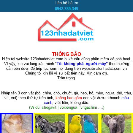
Liên hệ hỗ trợ
0942.335.349
THÔNG BÁO
Hiện tại website 123nhadatviet.com bị kẻ xấu dùng phần mềm để phá hoại.
Vì vậy, xin vui lòng xác minh "
Tôi không phải người máy"
theo hướng
dẫn bên dưới để tiếp tục xem nội dung trên website alonhadat.com.vn
Chúng tôi xin lỗi vì sự bất tiện này. Xin cám ơn.
Trân trọng.
Nhập tên 3 con vật
(bò, chim, chó, chuột, gà, heo, hổ, mèo, ngựa, thỏ, trâu,
vịt, voi)
theo thứ tự trên ảnh,
không bao gồm
con vật được khoanh
màu
xanh
, viết liền, không dấu.
(Ví dụ: chogavit | voibongua | vitgachim ,...)