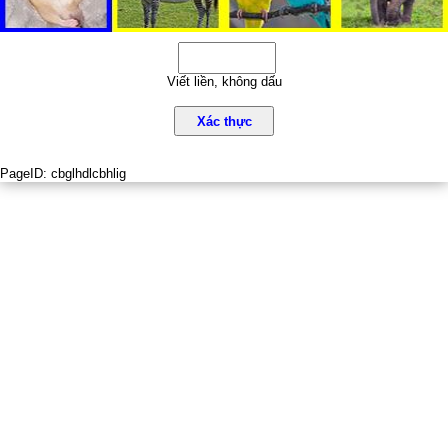
Viết liền, không dấu
Xác thực
PageID:
cbglhdlcbhlig