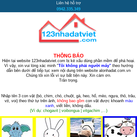
Liên hệ hỗ trợ
0942.335.349
THÔNG BÁO
Hiện tại website 123nhadatviet.com bị kẻ xấu dùng phần mềm để phá hoại.
Vì vậy, xin vui lòng xác minh "
Tôi không phải người máy"
theo hướng
dẫn bên dưới để tiếp tục xem nội dung trên website alonhadat.com.vn
Chúng tôi xin lỗi vì sự bất tiện này. Xin cám ơn.
Trân trọng.
Nhập tên 3 con vật
(bò, chim, chó, chuột, gà, heo, hổ, mèo, ngựa, thỏ, trâu,
vịt, voi)
theo thứ tự trên ảnh,
không bao gồm
con vật được khoanh
màu
xanh
, viết liền, không dấu.
(Ví dụ: chogavit | voibongua | vitgachim ,...)