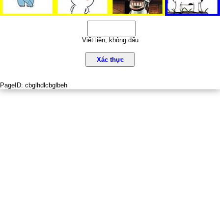
Viết liền, không dấu
Xác thực
PageID:
cbglhdlcbglbeh