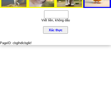
Viết liền, không dấu
Xác thực
PageID:
cbglhdlcbglkf