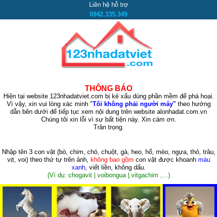
Liên hệ hỗ trợ
0942.335.349
THÔNG BÁO
Hiện tại website 123nhadatviet.com bị kẻ xấu dùng phần mềm để phá hoại.
Vì vậy, xin vui lòng xác minh "
Tôi không phải người máy"
theo hướng
dẫn bên dưới để tiếp tục xem nội dung trên website alonhadat.com.vn
Chúng tôi xin lỗi vì sự bất tiện này. Xin cám ơn.
Trân trọng.
Nhập tên 3 con vật
(bò, chim, chó, chuột, gà, heo, hổ, mèo, ngựa, thỏ, trâu,
vịt, voi)
theo thứ tự trên ảnh,
không bao gồm
con vật được khoanh
màu
xanh
, viết liền, không dấu.
(Ví dụ: chogavit | voibongua | vitgachim ,...)