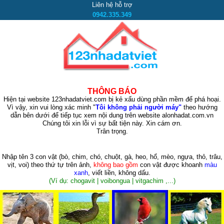
Liên hệ hỗ trợ
0942.335.349
THÔNG BÁO
Hiện tại website 123nhadatviet.com bị kẻ xấu dùng phần mềm để phá hoại.
Vì vậy, xin vui lòng xác minh "
Tôi không phải người máy"
theo hướng
dẫn bên dưới để tiếp tục xem nội dung trên website alonhadat.com.vn
Chúng tôi xin lỗi vì sự bất tiện này. Xin cám ơn.
Trân trọng.
Nhập tên 3 con vật
(bò, chim, chó, chuột, gà, heo, hổ, mèo, ngựa, thỏ, trâu,
vịt, voi)
theo thứ tự trên ảnh,
không bao gồm
con vật được khoanh
màu
xanh
, viết liền, không dấu.
(Ví dụ: chogavit | voibongua | vitgachim ,...)