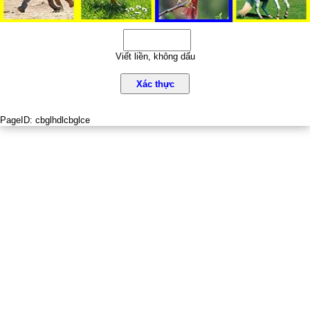
Viết liền, không dấu
Xác thực
PageID:
cbglhdlcbglce