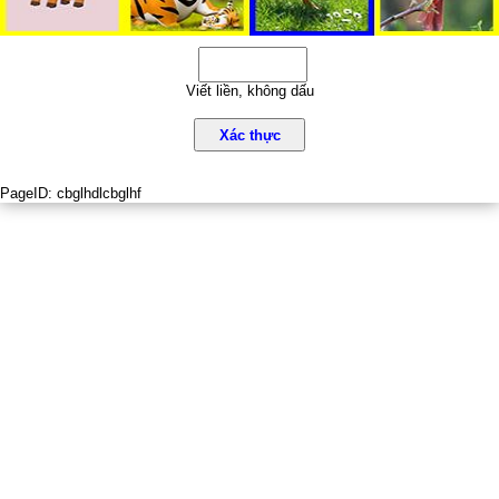
Viết liền, không dấu
Xác thực
PageID:
cbglhdlcbglhf