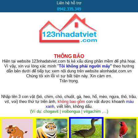
Liên hệ hỗ trợ
0942.335.349
THÔNG BÁO
Hiện tại website 123nhadatviet.com bị kẻ xấu dùng phần mềm để phá hoại.
Vì vậy, xin vui lòng xác minh "
Tôi không phải người máy"
theo hướng
dẫn bên dưới để tiếp tục xem nội dung trên website alonhadat.com.vn
Chúng tôi xin lỗi vì sự bất tiện này. Xin cám ơn.
Trân trọng.
Nhập tên 3 con vật
(bò, chim, chó, chuột, gà, heo, hổ, mèo, ngựa, thỏ, trâu,
vịt, voi)
theo thứ tự trên ảnh,
không bao gồm
con vật được khoanh
màu
xanh
, viết liền, không dấu.
(Ví dụ: chogavit | voibongua | vitgachim ,...)