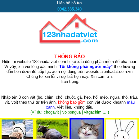
Liên hệ hỗ trợ
0942.335.349
THÔNG BÁO
Hiện tại website 123nhadatviet.com bị kẻ xấu dùng phần mềm để phá hoại.
Vì vậy, xin vui lòng xác minh "
Tôi không phải người máy"
theo hướng
dẫn bên dưới để tiếp tục xem nội dung trên website alonhadat.com.vn
Chúng tôi xin lỗi vì sự bất tiện này. Xin cám ơn.
Trân trọng.
Nhập tên 3 con vật
(bò, chim, chó, chuột, gà, heo, hổ, mèo, ngựa, thỏ, trâu,
vịt, voi)
theo thứ tự trên ảnh,
không bao gồm
con vật được khoanh
màu
xanh
, viết liền, không dấu.
(Ví dụ: chogavit | voibongua | vitgachim ,...)