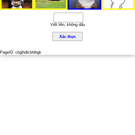
Viết liền, không dấu
Xác thực
PageID:
cbglhdlcbhlbgk