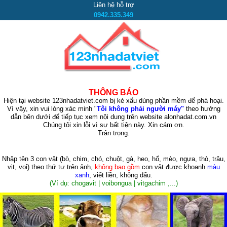
Liên hệ hỗ trợ
0942.335.349
THÔNG BÁO
Hiện tại website 123nhadatviet.com bị kẻ xấu dùng phần mềm để phá hoại.
Vì vậy, xin vui lòng xác minh "
Tôi không phải người máy"
theo hướng
dẫn bên dưới để tiếp tục xem nội dung trên website alonhadat.com.vn
Chúng tôi xin lỗi vì sự bất tiện này. Xin cám ơn.
Trân trọng.
Nhập tên 3 con vật
(bò, chim, chó, chuột, gà, heo, hổ, mèo, ngựa, thỏ, trâu,
vịt, voi)
theo thứ tự trên ảnh,
không bao gồm
con vật được khoanh
màu
xanh
, viết liền, không dấu.
(Ví dụ: chogavit | voibongua | vitgachim ,...)