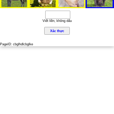
Viết liền, không dấu
Xác thực
PageID:
cbglhdlcbglke