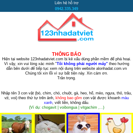
Liên hệ hỗ trợ
0942.335.349
THÔNG BÁO
Hiện tại website 123nhadatviet.com bị kẻ xấu dùng phần mềm để phá hoại.
Vì vậy, xin vui lòng xác minh "
Tôi không phải người máy"
theo hướng
dẫn bên dưới để tiếp tục xem nội dung trên website alonhadat.com.vn
Chúng tôi xin lỗi vì sự bất tiện này. Xin cám ơn.
Trân trọng.
Nhập tên 3 con vật
(bò, chim, chó, chuột, gà, heo, hổ, mèo, ngựa, thỏ, trâu,
vịt, voi)
theo thứ tự trên ảnh,
không bao gồm
con vật được khoanh
màu
xanh
, viết liền, không dấu.
(Ví dụ: chogavit | voibongua | vitgachim ,...)