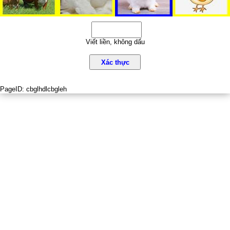
Viết liền, không dấu
Xác thực
PageID:
cbglhdlcbgleh