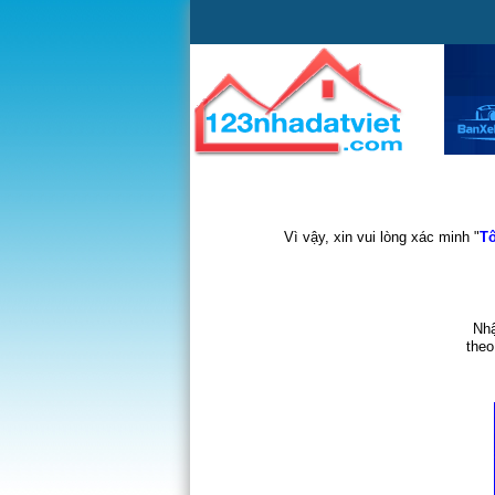
Vì vậy, xin vui lòng xác minh "
Tô
Nhậ
theo