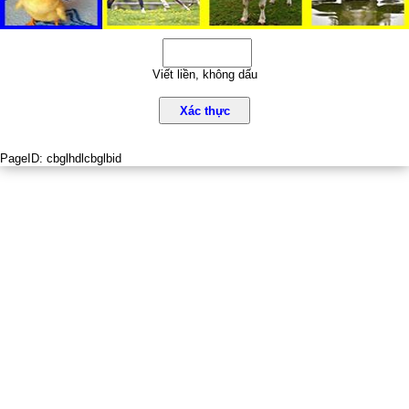
Viết liền, không dấu
Xác thực
PageID:
cbglhdlcbglbid