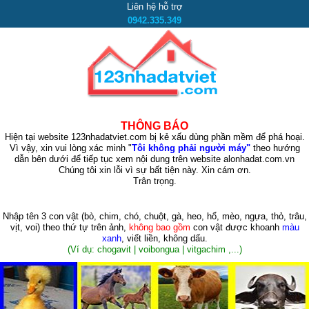
Liên hệ hỗ trợ
0942.335.349
THÔNG BÁO
Hiện tại website 123nhadatviet.com bị kẻ xấu dùng phần mềm để phá hoại.
Vì vậy, xin vui lòng xác minh "
Tôi không phải người máy"
theo hướng
dẫn bên dưới để tiếp tục xem nội dung trên website alonhadat.com.vn
Chúng tôi xin lỗi vì sự bất tiện này. Xin cám ơn.
Trân trọng.
Nhập tên 3 con vật
(bò, chim, chó, chuột, gà, heo, hổ, mèo, ngựa, thỏ, trâu,
vịt, voi)
theo thứ tự trên ảnh,
không bao gồm
con vật được khoanh
màu
xanh
, viết liền, không dấu.
(Ví dụ: chogavit | voibongua | vitgachim ,...)